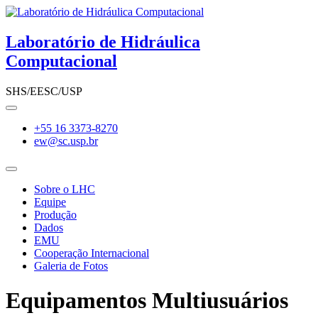
Skip
to
content
Laboratório de Hidráulica
Computacional
SHS/EESC/USP
+55 16 3373-8270
ew@sc.usp.br
Sobre o LHC
Equipe
Produção
Dados
EMU
Cooperação Internacional
Galeria de Fotos
Equipamentos Multiusuários